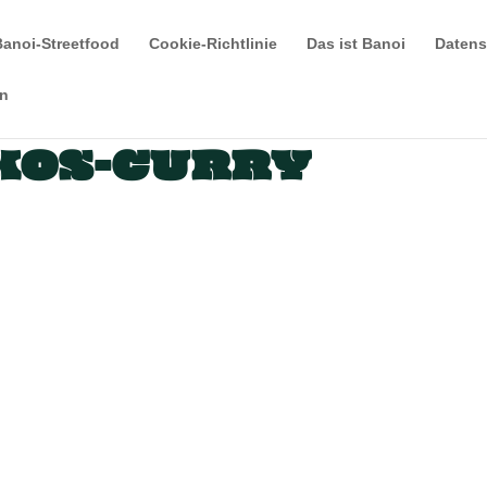
Banoi-Streetfood
Cookie-Richtlinie
Das ist Banoi
Datens
en
KOS-CURRY